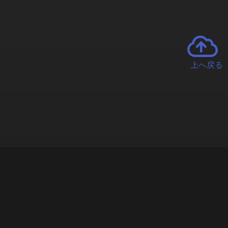
上へ戻る
チャーとは
遊ぶオンラインクレーンゲーム「クラウドキャッチャー」自宅にい
で、UFOキャッチャーを遠隔操作!