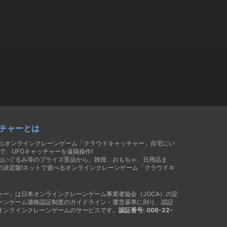
チャーとは
遊ぶオンラインクレーンゲーム「クラウドキャッチャー」自宅にい
で、UFOキャッチャーを遠隔操作!
ぬいぐるみ等のプライズ景品から、雑貨、おもちゃ、日用品ま
の決定版!ネットで遊べるオンラインクレーンゲーム「クラウドキ
ャー」は日本オンラインクレーンゲーム事業者協会（JOCA）の定
ーンゲーム適格認証制度のガイドライン・運営基準に則り、認証
オンラインクレーンゲームのサービスです。
認証番号: 009-22-