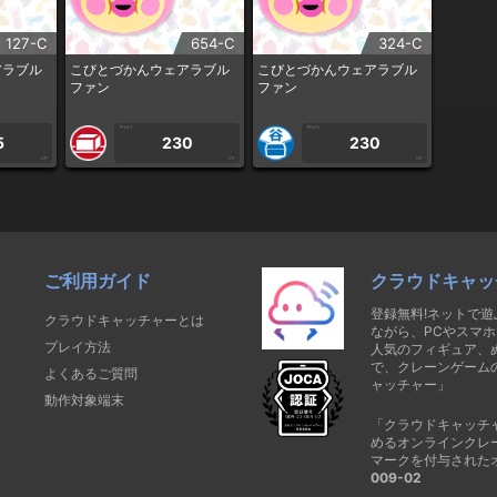
127-C
654-C
324-C
アラブル
こびとづかんウェアラブル
こびとづかんウェアラブル
ファン
ファン
1PLAY
1PLAY
5
230
230
CP
CP
CP
ご利用ガイド
クラウドキャッ
登録無料!ネットで
クラウドキャッチャーとは
ながら、PCやスマホ
プレイ方法
人気のフィギュア、
で、クレーンゲーム
よくあるご質問
ャッチャー」
動作対象端末
「クラウドキャッチ
めるオンラインクレ
マークを付与された
009-02