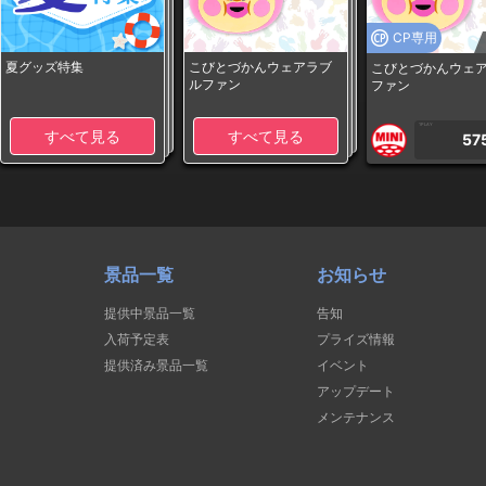
CP専用
夏グッズ特集
こびとづかんウェアラブ
こびとづかんウェ
ルファン
ファン
1PLAY
すべて見る
すべて見る
57
景品一覧
お知らせ
提供中景品一覧
告知
入荷予定表
プライズ情報
提供済み景品一覧
イベント
アップデート
メンテナンス