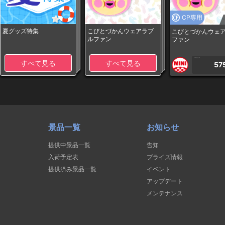
CP専用
夏グッズ特集
こびとづかんウェアラブ
こびとづかんウェ
ルファン
ファン
1PLAY
すべて見る
すべて見る
57
景品一覧
お知らせ
提供中景品一覧
告知
入荷予定表
プライズ情報
提供済み景品一覧
イベント
アップデート
メンテナンス