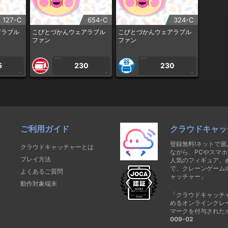
127-C
654-C
324-C
アラブル
こびとづかんウェアラブル
こびとづかんウェアラブル
ファン
ファン
1PLAY
1PLAY
5
230
230
CP
CP
CP
ご利用ガイド
クラウドキャッ
登録無料!ネットで
クラウドキャッチャーとは
ながら、PCやスマホ
プレイ方法
人気のフィギュア、
で、クレーンゲーム
よくあるご質問
ャッチャー」
動作対象端末
「クラウドキャッチ
めるオンラインクレ
マークを付与された
009-02