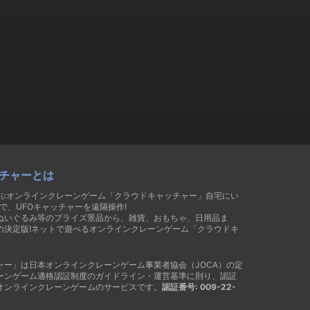
チャーとは
遊ぶオンラインクレーンゲーム「クラウドキャッチャー」自宅にい
で、UFOキャッチャーを遠隔操作!
ぬいぐるみ等のプライズ景品から、雑貨、おもちゃ、日用品ま
の決定版!ネットで遊べるオンラインクレーンゲーム「クラウドキ
ャー」は日本オンラインクレーンゲーム事業者協会（JOCA）の定
ーンゲーム適格認証制度のガイドライン・運営基準に則り、認証
オンラインクレーンゲームのサービスです。
認証番号: 009-22-