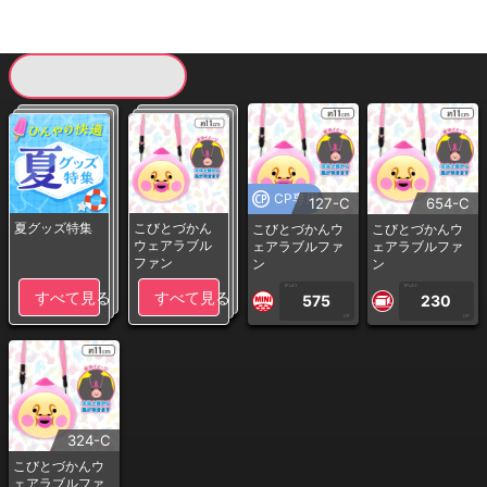
現在提供している景品一覧
CP専用
127-C
654-C
夏グッズ特集
こびとづかん
こびとづかんウ
こびとづかんウ
ウェアラブル
ェアラブルファ
ェアラブルファ
ファン
ン
ン
1PLAY
1PLAY
すべて見る
すべて見る
575
230
CP
CP
324-C
こびとづかんウ
ェアラブルファ