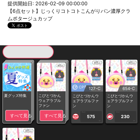
提供開始日: 2026-02-09 00:00:00
【6点セット】じっくりコトコトこんがりパン濃厚クラ
ムポタージュカップ
現在提供している景品一覧
CP専用
127-C
654-C
夏グッズ特集
こびとづかん
こびとづかんウ
こびとづかんウ
ウェアラブル
ェアラブルファ
ェアラブルファ
ファン
ン
ン
1PLAY
1PLAY
すべて見る
すべて見る
575
230
CP
CP