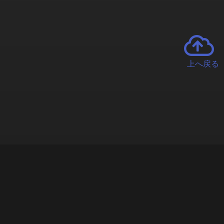
上へ戻る
チャーとは
遊ぶオンラインクレーンゲーム「クラウドキャッチャー」自宅にい
で、UFOキャッチャーを遠隔操作!