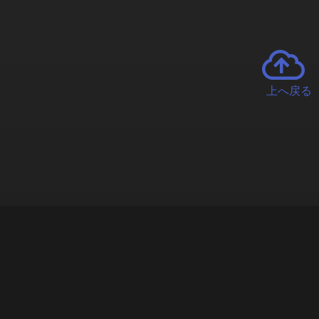
上へ戻る
チャーとは
遊ぶオンラインクレーンゲーム「クラウドキャッチャー」自宅にい
で、UFOキャッチャーを遠隔操作!