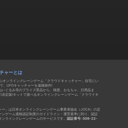
チャーとは
遊ぶオンラインクレーンゲーム「クラウドキャッチャー」自宅にい
で、UFOキャッチャーを遠隔操作!
ぬいぐるみ等のプライズ景品から、雑貨、おもちゃ、日用品ま
の決定版!ネットで遊べるオンラインクレーンゲーム「クラウドキ
ャー」は日本オンラインクレーンゲーム事業者協会（JOCA）の定
ーンゲーム適格認証制度のガイドライン・運営基準に則り、認証
オンラインクレーンゲームのサービスです。
認証番号: 009-22-