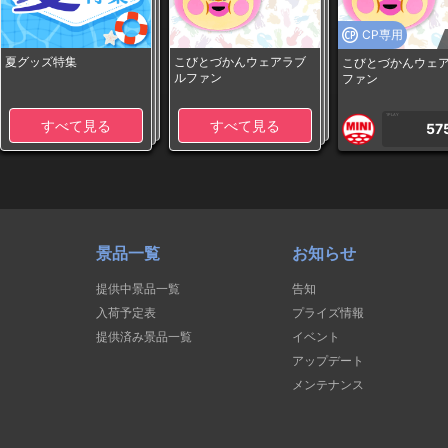
CP専用
夏グッズ特集
こびとづかんウェアラブ
こびとづかんウェ
ルファン
ファン
1PLAY
すべて見る
すべて見る
57
景品一覧
お知らせ
提供中景品一覧
告知
入荷予定表
プライズ情報
提供済み景品一覧
イベント
アップデート
メンテナンス