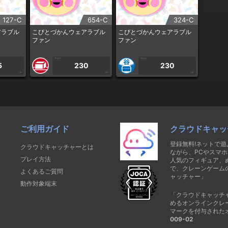
127-C
654-C
324-C
アラブル
こびとづかんウェアラブル
こびとづかんウェアラブル
ファン
ファン
1PLAY
1PLAY
5
230
230
CP
CP
CP
ご利用ガイド
クラウドキャッ
登録無料!ネットで
クラウドキャッチャーとは
ながら、PCやスマホ
プレイ方法
人気のフィギュア、
で、クレーンゲーム
よくあるご質問
ャッチャー」
動作対象端末
「クラウドキャッチ
めるオンラインクレ
マークを付与された
009-02