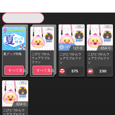
現在提供している景品一覧
CP専用
127-C
654-C
夏グッズ特集
こびとづかん
こびとづかんウ
こびとづかんウ
ウェアラブル
ェアラブルファ
ェアラブルファ
ファン
ン
ン
1PLAY
1PLAY
すべて見る
すべて見る
575
230
CP
CP
324-C
こびとづかんウ
ェアラブルファ