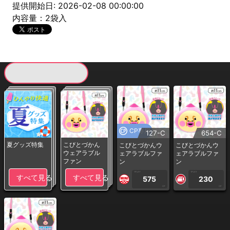
提供開始日: 2026-02-08 00:00:00
内容量：2袋入
現在提供している景品一覧
CP専用
127-C
654-C
夏グッズ特集
こびとづかん
こびとづかんウ
こびとづかんウ
ウェアラブル
ェアラブルファ
ェアラブルファ
ファン
ン
ン
1PLAY
1PLAY
すべて見る
すべて見る
575
230
CP
CP