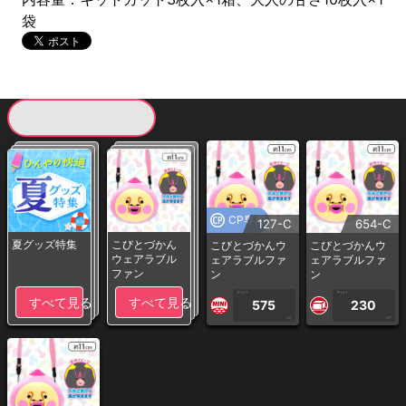
袋
現在提供している景品一覧
CP専用
127-C
654-C
夏グッズ特集
こびとづかん
こびとづかんウ
こびとづかんウ
ウェアラブル
ェアラブルファ
ェアラブルファ
ファン
ン
ン
1PLAY
1PLAY
すべて見る
すべて見る
575
230
CP
CP