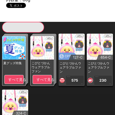
現在提供している景品一覧
CP専用
127-C
654-C
夏グッズ特集
こびとづかん
こびとづかんウ
こびとづかんウ
ウェアラブル
ェアラブルファ
ェアラブルファ
ファン
ン
ン
1PLAY
1PLAY
すべて見る
すべて見る
575
230
CP
CP
324-C