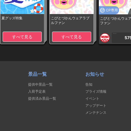
CP専用
夏グッズ特集
こびとづかんウェアラブ
こびとづかんウェ
ルファン
ファン
1PLAY
すべて見る
すべて見る
57
景品一覧
お知らせ
提供中景品一覧
告知
入荷予定表
プライズ情報
提供済み景品一覧
イベント
アップデート
メンテナンス