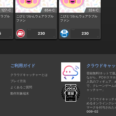
127-C
654-C
324-C
アラブル
こびとづかんウェアラブル
こびとづかんウェアラブル
ファン
ファン
1PLAY
1PLAY
5
230
230
CP
CP
CP
ご利用ガイド
クラウドキャッ
登録無料!ネットで
クラウドキャッチャーとは
ながら、PCやスマホ
プレイ方法
人気のフィギュア、
で、クレーンゲーム
よくあるご質問
ャッチャー」
動作対象端末
「クラウドキャッチ
めるオンラインクレ
マークを付与された
009-02