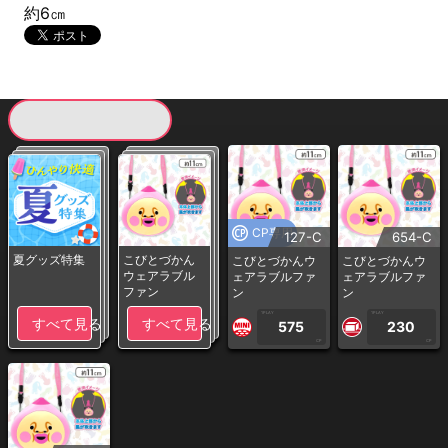
約6㎝
現在提供している景品一覧
CP専用
127-C
654-C
夏グッズ特集
こびとづかん
こびとづかんウ
こびとづかんウ
ウェアラブル
ェアラブルファ
ェアラブルファ
ファン
ン
ン
1PLAY
1PLAY
すべて見る
すべて見る
575
230
CP
CP