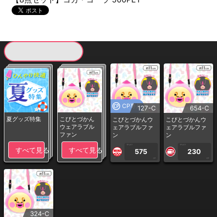
現在提供している景品一覧
CP専用
127-C
654-C
夏グッズ特集
こびとづかん
こびとづかんウ
こびとづかんウ
ウェアラブル
ェアラブルファ
ェアラブルファ
ファン
ン
ン
1PLAY
1PLAY
すべて見る
すべて見る
575
230
CP
CP
324-C