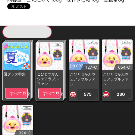
現在提供している景品一覧
CP専用
127-C
654-C
夏グッズ特集
こびとづかん
こびとづかんウ
こびとづかんウ
ウェアラブル
ェアラブルファ
ェアラブルファ
ファン
ン
ン
1PLAY
1PLAY
すべて見る
すべて見る
575
230
CP
CP
324-C