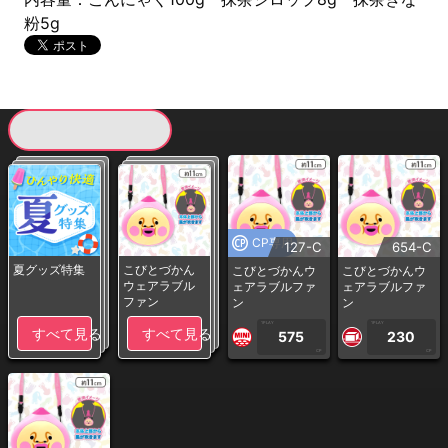
粉5g
現在提供している景品一覧
CP専用
127-C
654-C
夏グッズ特集
こびとづかん
こびとづかんウ
こびとづかんウ
ウェアラブル
ェアラブルファ
ェアラブルファ
ファン
ン
ン
1PLAY
1PLAY
すべて見る
すべて見る
575
230
CP
CP