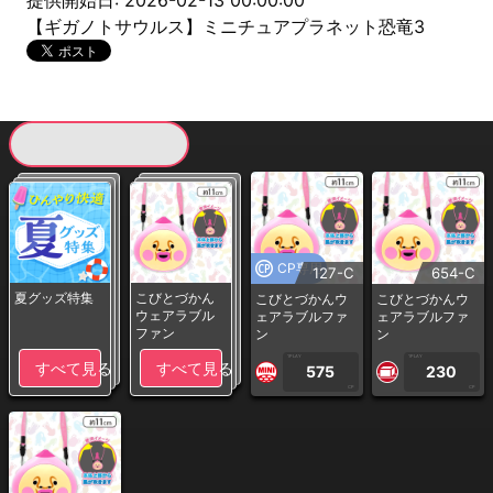
提供開始日: 2026-02-13 00:00:00
【ギガノトサウルス】ミニチュアプラネット恐竜3
現在提供している景品一覧
CP専用
127-C
654-C
夏グッズ特集
こびとづかん
こびとづかんウ
こびとづかんウ
ウェアラブル
ェアラブルファ
ェアラブルファ
ファン
ン
ン
1PLAY
1PLAY
すべて見る
すべて見る
575
230
CP
CP