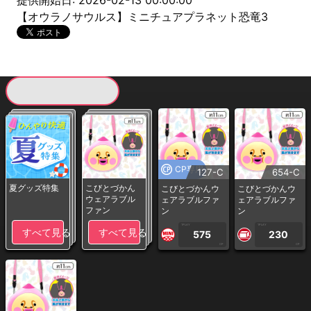
提供開始日: 2026-02-13 00:00:00
【オウラノサウルス】ミニチュアプラネット恐竜3
現在提供している景品一覧
CP専用
127-C
654-C
夏グッズ特集
こびとづかん
こびとづかんウ
こびとづかんウ
ウェアラブル
ェアラブルファ
ェアラブルファ
ファン
ン
ン
1PLAY
1PLAY
すべて見る
すべて見る
575
230
CP
CP