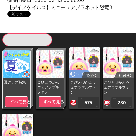
提供開始日: 2026-02-13 00:00:00
【デイノケイルス】ミニチュアプラネット恐竜3
現在提供している景品一覧
CP専用
127-C
654-C
夏グッズ特集
こびとづかん
こびとづかんウ
こびとづかんウ
ウェアラブル
ェアラブルファ
ェアラブルファ
ファン
ン
ン
1PLAY
1PLAY
すべて見る
すべて見る
575
230
CP
CP