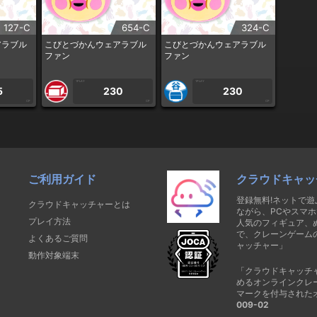
127-C
654-C
324-C
アラブル
こびとづかんウェアラブル
こびとづかんウェアラブル
ファン
ファン
1PLAY
1PLAY
5
230
230
CP
CP
CP
ご利用ガイド
クラウドキャッ
登録無料!ネットで
クラウドキャッチャーとは
ながら、PCやスマホ
プレイ方法
人気のフィギュア、
で、クレーンゲーム
よくあるご質問
ャッチャー」
動作対象端末
「クラウドキャッチ
めるオンラインクレ
マークを付与された
009-02