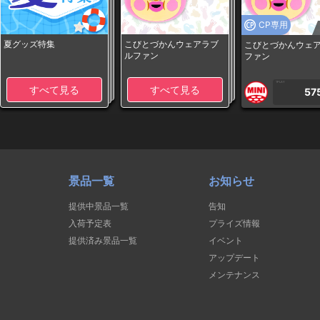
CP専用
夏グッズ特集
こびとづかんウェアラブ
こびとづかんウェ
ルファン
ファン
1PLAY
すべて見る
すべて見る
57
景品一覧
お知らせ
提供中景品一覧
告知
入荷予定表
プライズ情報
提供済み景品一覧
イベント
アップデート
メンテナンス