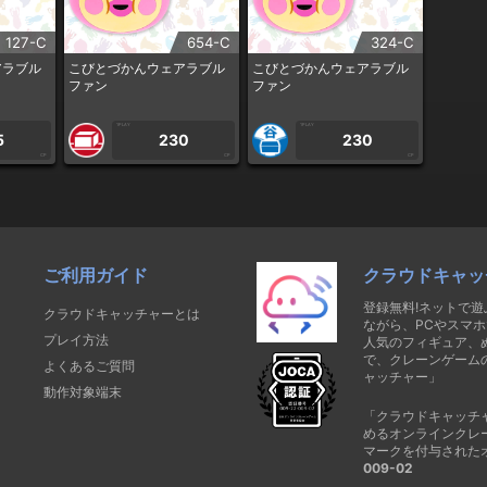
127-C
654-C
324-C
アラブル
こびとづかんウェアラブル
こびとづかんウェアラブル
ファン
ファン
1PLAY
1PLAY
5
230
230
CP
CP
CP
ご利用ガイド
クラウドキャッ
登録無料!ネットで
クラウドキャッチャーとは
ながら、PCやスマホ
プレイ方法
人気のフィギュア、
で、クレーンゲーム
よくあるご質問
ャッチャー」
動作対象端末
「クラウドキャッチ
めるオンラインクレ
マークを付与された
009-02