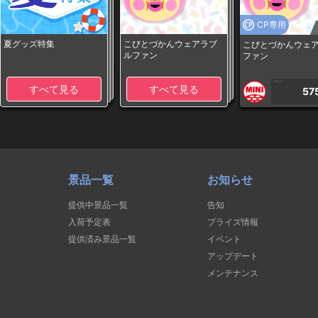
CP専用
夏グッズ特集
こびとづかんウェアラブ
こびとづかんウェ
ルファン
ファン
1PLAY
すべて見る
すべて見る
57
景品一覧
お知らせ
提供中景品一覧
告知
入荷予定表
プライズ情報
提供済み景品一覧
イベント
アップデート
メンテナンス