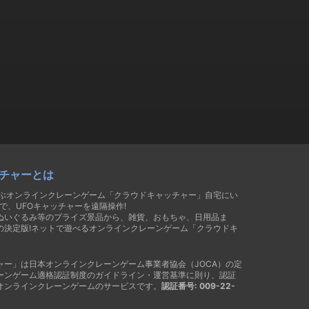
チャーとは
遊ぶオンラインクレーンゲーム「クラウドキャッチャー」自宅にい
で、UFOキャッチャーを遠隔操作!
ぬいぐるみ等のプライズ景品から、雑貨、おもちゃ、日用品ま
の決定版!ネットで遊べるオンラインクレーンゲーム「クラウドキ
ャー」は日本オンラインクレーンゲーム事業者協会（JOCA）の定
ーンゲーム適格認証制度のガイドライン・運営基準に則り、認証
オンラインクレーンゲームのサービスです。
認証番号: 009-22-