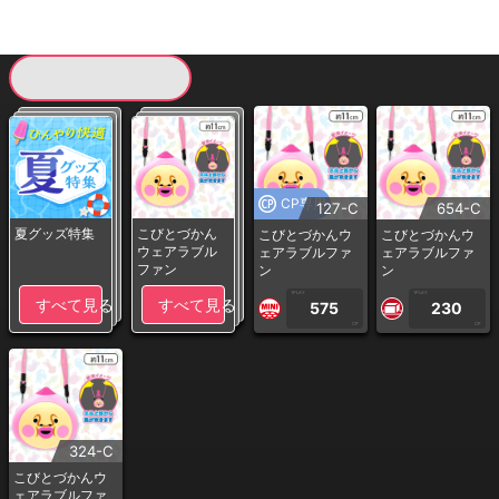
現在提供している景品一覧
CP専用
127-C
654-C
夏グッズ特集
こびとづかん
こびとづかんウ
こびとづかんウ
ウェアラブル
ェアラブルファ
ェアラブルファ
ファン
ン
ン
1PLAY
1PLAY
すべて見る
すべて見る
575
230
CP
CP
324-C
こびとづかんウ
ェアラブルファ