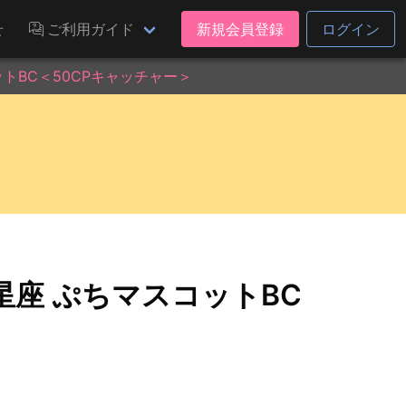
せ
ご利用ガイド
新規会員登録
ログイン
トBC＜50CPキャッチャー＞
座 ぷちマスコットBC
！