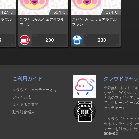
127-C
654-C
324-C
アラブル
こびとづかんウェアラブル
こびとづかんウェアラブル
ファン
ファン
1PLAY
1PLAY
5
230
230
CP
CP
CP
ご利用ガイド
クラウドキャッ
登録無料!ネットで
クラウドキャッチャーとは
ながら、PCやスマホ
プレイ方法
人気のフィギュア、
で、クレーンゲーム
よくあるご質問
ャッチャー」
動作対象端末
「クラウドキャッチ
めるオンラインクレ
マークを付与された
009-02