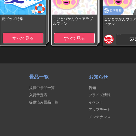
CP専用
夏グッズ特集
こびとづかんウェアラブ
こびとづかんウェ
ルファン
ファン
1PLAY
すべて見る
すべて見る
57
景品一覧
お知らせ
提供中景品一覧
告知
入荷予定表
プライズ情報
提供済み景品一覧
イベント
アップデート
メンテナンス