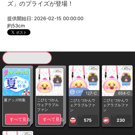
ズ」のプライズが登場！
提供開始日: 2026-02-15 00:00:00
約53cm
現在提供している景品一覧
CP専用
127-C
654-C
夏グッズ特集
こびとづかん
こびとづかんウ
こびとづかんウ
ウェアラブル
ェアラブルファ
ェアラブルファ
ファン
ン
ン
1PLAY
1PLAY
すべて見る
すべて見る
575
230
CP
CP