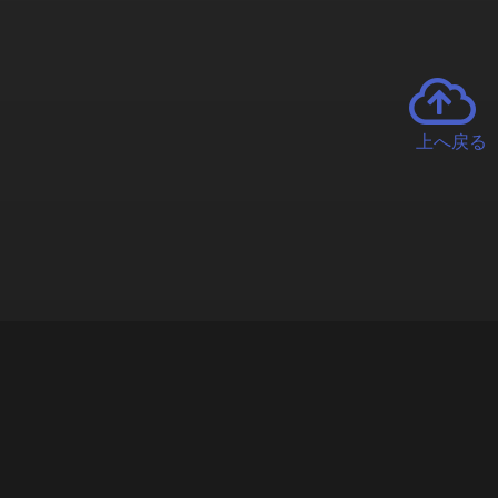
上へ戻る
チャーとは
遊ぶオンラインクレーンゲーム「クラウドキャッチャー」自宅にい
で、UFOキャッチャーを遠隔操作!