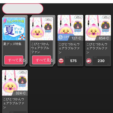
現在提供している景品一覧
CP専用
127-C
654-C
夏グッズ特集
こびとづかん
こびとづかんウ
こびとづかんウ
ウェアラブル
ェアラブルファ
ェアラブルファ
ファン
ン
ン
1PLAY
1PLAY
すべて見る
すべて見る
575
230
CP
CP
324-C
こびとづかんウ
ェアラブルファ
ン
1PLAY