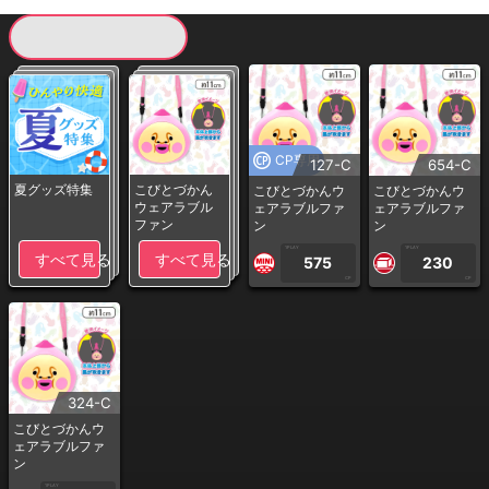
現在提供している景品一覧
CP専用
127-C
654-C
夏グッズ特集
こびとづかん
こびとづかんウ
こびとづかんウ
ウェアラブル
ェアラブルファ
ェアラブルファ
ファン
ン
ン
1PLAY
1PLAY
すべて見る
すべて見る
575
230
CP
CP
324-C
こびとづかんウ
ェアラブルファ
ン
1PLAY