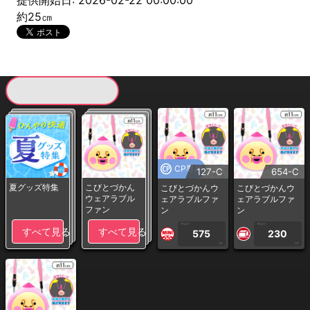
提供開始日: 2026-02-22 00:00:00
約25㎝
現在提供している景品一覧
CP専用
127-C
654-C
夏グッズ特集
こびとづかん
こびとづかんウ
こびとづかんウ
ウェアラブル
ェアラブルファ
ェアラブルファ
ファン
ン
ン
1PLAY
1PLAY
すべて見る
すべて見る
575
230
CP
CP