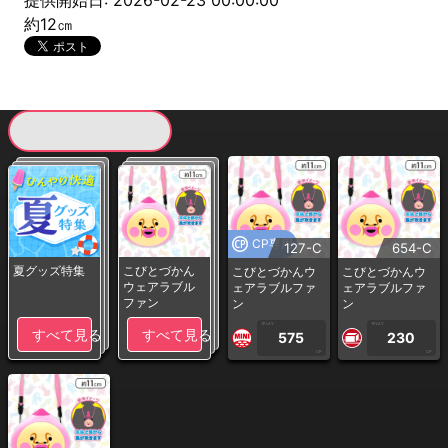
提供開始日: 2026-02-23 00:00:00
約12㎝
現在提供している景品一覧
CP専用
127-C
654-C
夏グッズ特集
こびとづかん
こびとづかんウ
こびとづかんウ
ウェアラブル
ェアラブルファ
ェアラブルファ
ファン
ン
ン
1PLAY
1PLAY
すべて見る
すべて見る
575
230
CP
CP