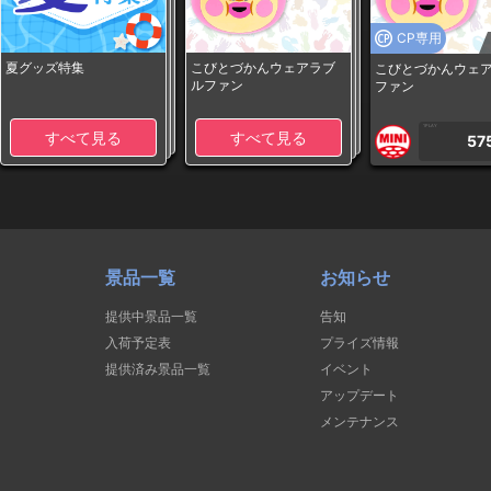
CP専用
夏グッズ特集
こびとづかんウェアラブ
こびとづかんウェ
ルファン
ファン
1PLAY
すべて見る
すべて見る
57
景品一覧
お知らせ
提供中景品一覧
告知
入荷予定表
プライズ情報
提供済み景品一覧
イベント
アップデート
メンテナンス