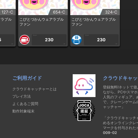
127-C
654-C
324-C
アラブル
こびとづかんウェアラブル
こびとづかんウェアラブル
ファン
ファン
1PLAY
1PLAY
5
230
230
CP
CP
CP
ご利用ガイド
クラウドキャッ
登録無料!ネットで
クラウドキャッチャーとは
ながら、PCやスマホ
プレイ方法
人気のフィギュア、
で、クレーンゲーム
よくあるご質問
ャッチャー」
動作対象端末
「クラウドキャッチ
めるオンラインクレ
マークを付与された
009-02