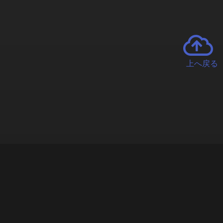
上へ戻る
チャーとは
遊ぶオンラインクレーンゲーム「クラウドキャッチャー」自宅にい
で、UFOキャッチャーを遠隔操作!