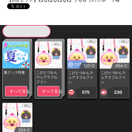
現在提供している景品一覧
CP専用
127-C
654-C
夏グッズ特集
こびとづかん
こびとづかんウ
こびとづかんウ
ウェアラブル
ェアラブルファ
ェアラブルファ
ファン
ン
ン
1PLAY
1PLAY
すべて見る
すべて見る
575
230
CP
CP
324-C