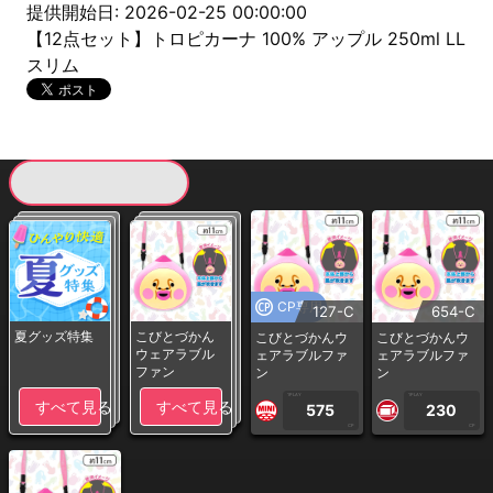
提供開始日: 2026-02-25 00:00:00
【12点セット】トロピカーナ 100% アップル 250ml LL
スリム
現在提供している景品一覧
CP専用
127-C
654-C
夏グッズ特集
こびとづかん
こびとづかんウ
こびとづかんウ
ウェアラブル
ェアラブルファ
ェアラブルファ
ファン
ン
ン
1PLAY
1PLAY
すべて見る
すべて見る
575
230
CP
CP