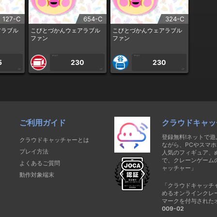
127-C
654-C
324-C
アラブル
こびとづかんウェアラブル
こびとづかんウェアラブル
ファン
ファン
1PLAY
1PLAY
5
230
230
CP
CP
CP
ご利用ガイド
クラウドキャッ
登録無料!ネットで
クラウドキャッチャーとは
ながら、PCやスマホ
プレイ方法
人気のフィギュア、
で、クレーンゲーム
よくあるご質問
ャッチャー」
動作対象端末
「クラウドキャッチ
めるオンラインクレ
マークを付与された
009-02