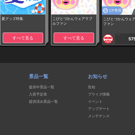
CP専用
夏グッズ特集
こびとづかんウェアラブ
こびとづかんウェ
ルファン
ファン
1PLAY
すべて見る
すべて見る
57
景品一覧
お知らせ
提供中景品一覧
告知
入荷予定表
プライズ情報
提供済み景品一覧
イベント
アップデート
メンテナンス