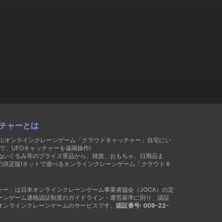
チャーとは
遊ぶオンラインクレーンゲーム「クラウドキャッチャー」自宅にい
で、UFOキャッチャーを遠隔操作!
ぬいぐるみ等のプライズ景品から、雑貨、おもちゃ、日用品ま
の決定版!ネットで遊べるオンラインクレーンゲーム「クラウドキ
ャー」は日本オンラインクレーンゲーム事業者協会（JOCA）の定
ーンゲーム適格認証制度のガイドライン・運営基準に則り、認証
オンラインクレーンゲームのサービスです。
認証番号: 009-22-