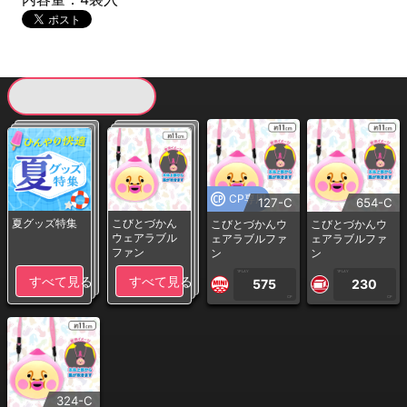
現在提供している景品一覧
CP専用
127-C
654-C
夏グッズ特集
こびとづかん
こびとづかんウ
こびとづかんウ
ウェアラブル
ェアラブルファ
ェアラブルファ
ファン
ン
ン
1PLAY
1PLAY
すべて見る
すべて見る
575
230
CP
CP
324-C