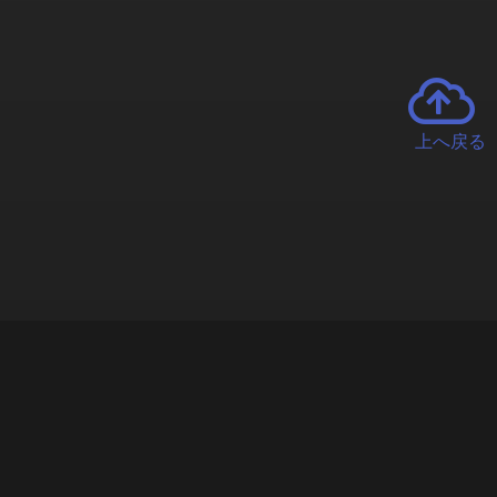
上へ戻る
チャーとは
遊ぶオンラインクレーンゲーム「クラウドキャッチャー」自宅にい
で、UFOキャッチャーを遠隔操作!