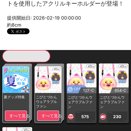
トを使用したアクリルキーホルダーが登場！
提供開始日: 2026-02-19 00:00:00
約8cm
現在提供している景品一覧
CP専用
127-C
654-C
夏グッズ特集
こびとづかん
こびとづかんウ
こびとづかんウ
ウェアラブル
ェアラブルファ
ェアラブルファ
ファン
ン
ン
1PLAY
1PLAY
すべて見る
すべて見る
575
230
CP
CP