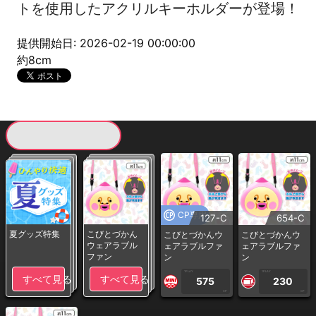
トを使用したアクリルキーホルダーが登場！
提供開始日: 2026-02-19 00:00:00
約8cm
現在提供している景品一覧
CP専用
127-C
654-C
夏グッズ特集
こびとづかん
こびとづかんウ
こびとづかんウ
ウェアラブル
ェアラブルファ
ェアラブルファ
ファン
ン
ン
1PLAY
1PLAY
すべて見る
すべて見る
575
230
CP
CP