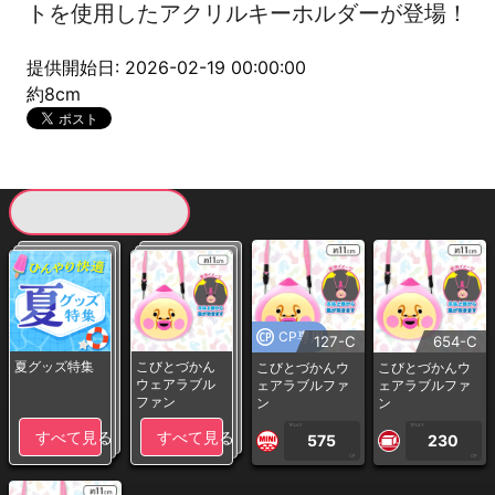
トを使用したアクリルキーホルダーが登場！
提供開始日: 2026-02-19 00:00:00
約8cm
現在提供している景品一覧
CP専用
127-C
654-C
夏グッズ特集
こびとづかん
こびとづかんウ
こびとづかんウ
ウェアラブル
ェアラブルファ
ェアラブルファ
ファン
ン
ン
1PLAY
1PLAY
すべて見る
すべて見る
575
230
CP
CP