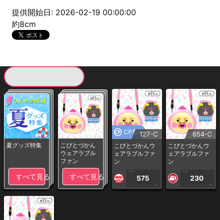
提供開始日: 2026-02-19 00:00:00
約8cm
現在提供している景品一覧
CP専用
127-C
654-C
夏グッズ特集
こびとづかん
こびとづかんウ
こびとづかんウ
ウェアラブル
ェアラブルファ
ェアラブルファ
ファン
ン
ン
1PLAY
1PLAY
すべて見る
すべて見る
575
230
CP
CP