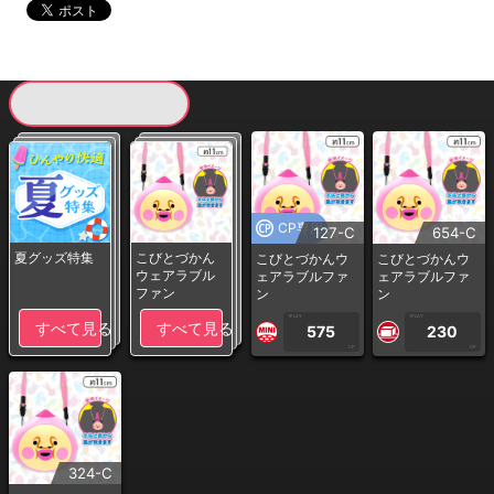
現在提供している景品一覧
CP専用
127-C
654-C
夏グッズ特集
こびとづかん
こびとづかんウ
こびとづかんウ
ウェアラブル
ェアラブルファ
ェアラブルファ
ファン
ン
ン
1PLAY
1PLAY
すべて見る
すべて見る
575
230
CP
CP
324-C