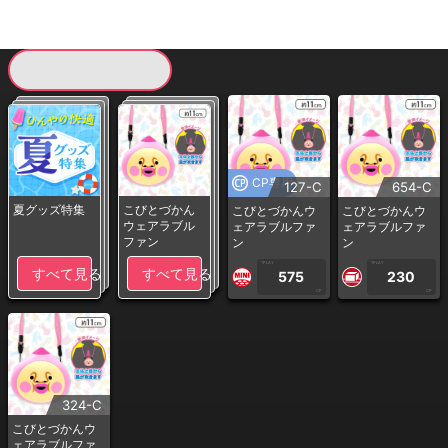
現在提供している景品一覧
CP専用
127-C
654-C
夏グッズ特集
こびとづかん
こびとづかんウ
こびとづかんウ
ウェアラブル
ェアラブルファ
ェアラブルファ
ファン
ン
ン
1PLAY
1PLAY
すべて見る
すべて見る
575
230
CP
CP
324-C
こびとづかんウ
ェアラブルファ