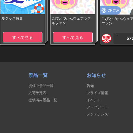
CP専用
夏グッズ特集
こびとづかんウェアラブ
こびとづかんウェ
ルファン
ファン
1PLAY
すべて見る
すべて見る
57
景品一覧
お知らせ
提供中景品一覧
告知
入荷予定表
プライズ情報
提供済み景品一覧
イベント
アップデート
メンテナンス