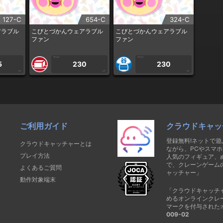
127-C
654-C
324-C
アラブル
こびとづかんウェアラブル
こびとづかんウェアラブル
ファン
ファン
1PLAY
1PLAY
5
230
230
CP
CP
CP
ご利用ガイド
クラウドキャッ
登録無料!ネットで
クラウドキャッチャーとは
ながら、PCやスマホ
プレイ方法
人気のフィギュア、
で、クレーンゲーム
よくあるご質問
ャッチャー」
動作対象端末
「クラウドキャッチ
めるオンラインクレ
マークを付与された
009-02