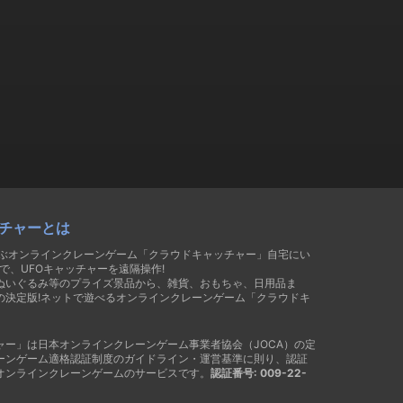
チャーとは
遊ぶオンラインクレーンゲーム「クラウドキャッチャー」自宅にい
で、UFOキャッチャーを遠隔操作!
ぬいぐるみ等のプライズ景品から、雑貨、おもちゃ、日用品ま
の決定版!ネットで遊べるオンラインクレーンゲーム「クラウドキ
ャー」は日本オンラインクレーンゲーム事業者協会（JOCA）の定
ーンゲーム適格認証制度のガイドライン・運営基準に則り、認証
オンラインクレーンゲームのサービスです。
認証番号: 009-22-