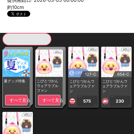
提供開始日: 2026-03-05 00:00:00
約10cm
現在提供している景品一覧
CP専用
127-C
654-C
夏グッズ特集
こびとづかん
こびとづかんウ
こびとづかんウ
ウェアラブル
ェアラブルファ
ェアラブルファ
ファン
ン
ン
1PLAY
1PLAY
すべて見る
すべて見る
575
230
CP
CP