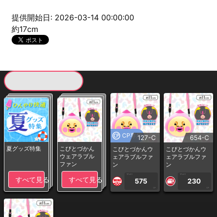
提供開始日: 2026-03-14 00:00:00
約17cm
現在提供している景品一覧
CP専用
127-C
654-C
夏グッズ特集
こびとづかん
こびとづかんウ
こびとづかんウ
ウェアラブル
ェアラブルファ
ェアラブルファ
ファン
ン
ン
1PLAY
1PLAY
すべて見る
すべて見る
575
230
CP
CP