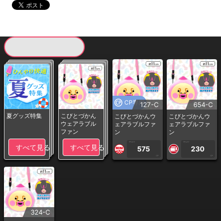
現在提供している景品一覧
CP専用
127-C
654-C
夏グッズ特集
こびとづかん
こびとづかんウ
こびとづかんウ
ウェアラブル
ェアラブルファ
ェアラブルファ
ファン
ン
ン
1PLAY
1PLAY
すべて見る
すべて見る
575
230
CP
CP
324-C