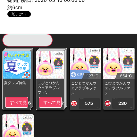
提供開始日: 2026-03-10 00:00:00
約6cm
現在提供している景品一覧
CP専用
127-C
654-C
夏グッズ特集
こびとづかん
こびとづかんウ
こびとづかんウ
ウェアラブル
ェアラブルファ
ェアラブルファ
ファン
ン
ン
1PLAY
1PLAY
すべて見る
すべて見る
575
230
CP
CP