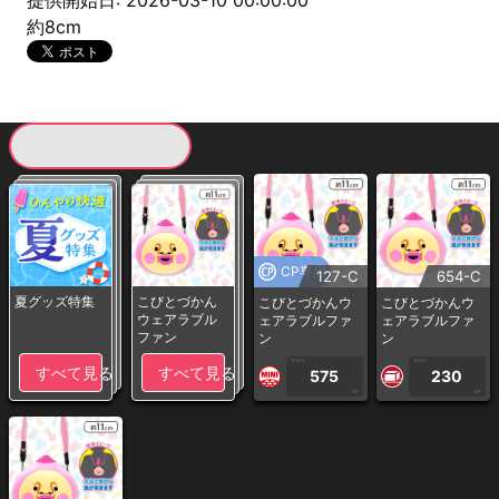
提供開始日: 2026-03-10 00:00:00
約8cm
現在提供している景品一覧
CP専用
127-C
654-C
夏グッズ特集
こびとづかん
こびとづかんウ
こびとづかんウ
ウェアラブル
ェアラブルファ
ェアラブルファ
ファン
ン
ン
1PLAY
1PLAY
すべて見る
すべて見る
575
230
CP
CP