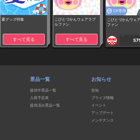
CP専用
夏グッズ特集
こびとづかんウェアラブ
こびとづかんウェ
ルファン
ファン
1PLAY
すべて見る
すべて見る
57
景品一覧
お知らせ
提供中景品一覧
告知
入荷予定表
プライズ情報
提供済み景品一覧
イベント
アップデート
メンテナンス