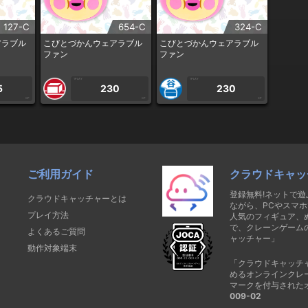
127-C
654-C
324-C
アラブル
こびとづかんウェアラブル
こびとづかんウェアラブル
ファン
ファン
1PLAY
1PLAY
5
230
230
CP
CP
CP
ご利用ガイド
クラウドキャッ
登録無料!ネットで
クラウドキャッチャーとは
ながら、PCやスマホ
プレイ方法
人気のフィギュア、
で、クレーンゲーム
よくあるご質問
ャッチャー」
動作対象端末
「クラウドキャッチ
めるオンラインクレ
マークを付与された
009-02