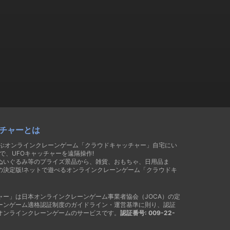
チャーとは
遊ぶオンラインクレーンゲーム「クラウドキャッチャー」自宅にい
で、UFOキャッチャーを遠隔操作!
ぬいぐるみ等のプライズ景品から、雑貨、おもちゃ、日用品ま
の決定版!ネットで遊べるオンラインクレーンゲーム「クラウドキ
ャー」は日本オンラインクレーンゲーム事業者協会（JOCA）の定
ーンゲーム適格認証制度のガイドライン・運営基準に則り、認証
オンラインクレーンゲームのサービスです。
認証番号: 009-22-